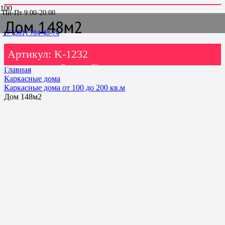
Пн-Пт 9:00-20:00
Дом 148м2
+7 (981) 784-48-74
Артикул:
K-1232
Каркасные дома под ключ в Приозерске и ЛО
Главная
Каркасные дома
Каркасные дома от 100 до 200 кв.м
Дом 148м2