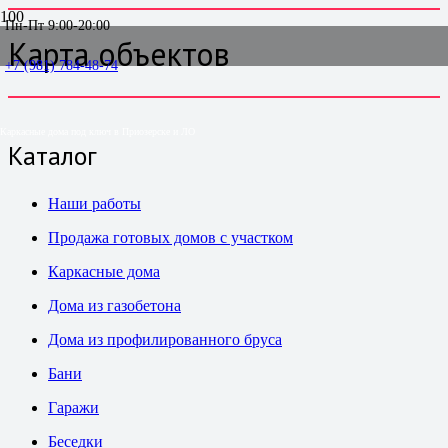
Пн-Пт 9:00-20:00
Карта объектов
+7 (981) 784-48-74
Каркасные дома под ключ в Приозерске и ЛО
Каталог
Наши работы
Продажа готовых домов с участком
Каркасные дома
Дома из газобетона
Дома из профилированного бруса
Бани
Гаражи
Беседки