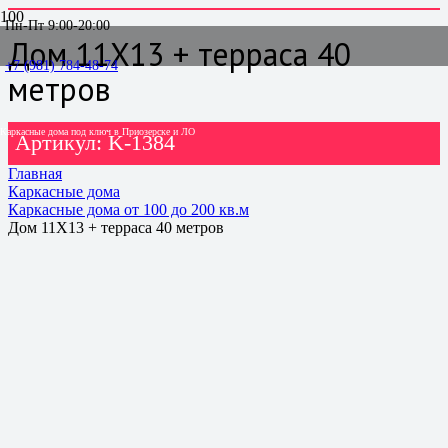
Пн-Пт 9:00-20:00
Дом 11Х13 + терраса 40
+7 (981) 784-48-74
метров
Каркасные дома под ключ в Приозерске и ЛО
Артикул:
K-1384
Главная
Каркасные дома
Каркасные дома от 100 до 200 кв.м
Дом 11Х13 + терраса 40 метров