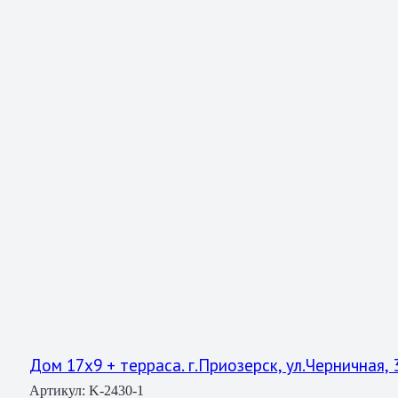
Дом 17х9 + терраса. г.Приозерск, ул.Черничная, 
Артикул:
K-2430-1